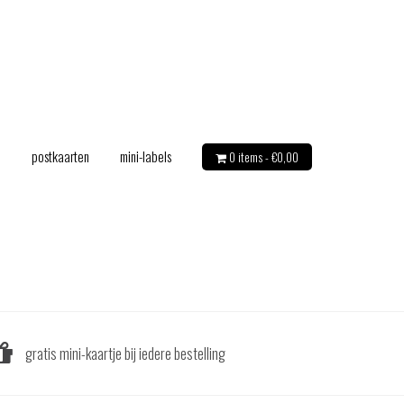
e
postkaarten
mini-labels
0 items -
€
0,00
gratis mini-kaartje bij iedere bestelling