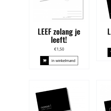
LEEF zolang je
L
leeft!
€
1,50
In winkelmand