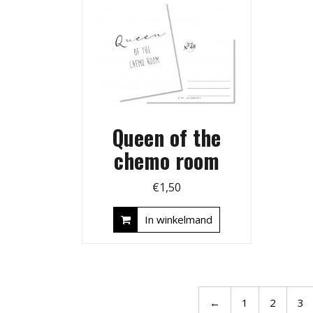
Queen of the
chemo room
€
1,50
In winkelmand
←
1
2
3