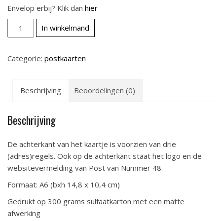
Envelop erbij? Klik dan
hier
A
In winkelmand
a
n
Categorie:
postkaarten
t
a
l
Beschrijving
Beoordelingen (0)
Beschrijving
De achterkant van het kaartje is voorzien van drie
(adres)regels. Ook op de achterkant staat het logo en de
websitevermelding van Post van Nummer 48.
Formaat: A6 (bxh 14,8 x 10,4 cm)
Gedrukt op 300 grams sulfaatkarton met een matte
afwerking