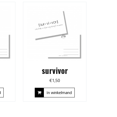
o
survivor
€
1,50
d
In winkelmand