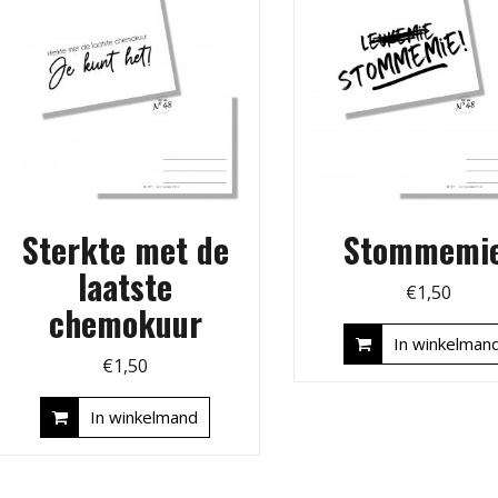
Sterkte met de
Stommemie
laatste
€
1,50
chemokuur
In winkelman
€
1,50
In winkelmand