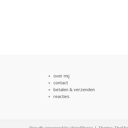
over mij
contact
betalen & verzenden
reacties
Proudly powered by WordPress
|
Theme:
TheSh