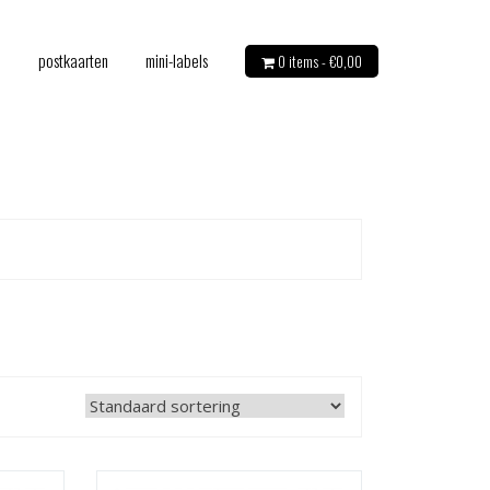
e
postkaarten
mini-labels
0 items -
€
0,00